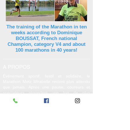
The training of the Marathon in ten
weeks according to Dominique
BOUSSAT, French national
Champion, category V4 and about
100 marathons in 40 years!
A PROPOS
Événement sportif, festif et solidaire, le
Marathon Metz Mirabelle revient plus attendu
que jamais. Après une pause, coureurs et
spectateurs répondent une fois de plus
présents, démontrant leur enthousiasme intact
et leur attachement à ce rendez-vous
emblématique. Plus qu'une course, c’est une
véritable fête populaire qui anime la ville et
toute la région. Cette manifestation sportive
s’affirme comme un incontournable du