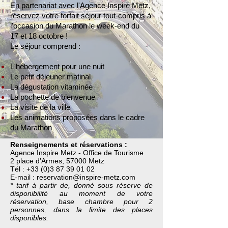
En partenariat avec l'Agence Inspire Metz,
réservez votre forfait séjour tout-compris à
l'occasion du Marathon le week-end du
17 et 18 octobre !
Le séjour comprend :
L'hébergement pour une nuit
Le petit déjeuner matinal
La dégustation vitaminée
La pochette de bienvenue
La visite de la ville
Les animations proposées dans le cadre
du Marathon
Renseignements et réservations :
Agence Inspire Metz - Office de Tourisme
2 place d’Armes, 57000 Metz
Tél : +33 (0)3 87 39 01 02
E-mail : reservation@inspire-metz.com
* tarif à partir de, donné sous réserve de
disponibilité au moment de votre
réservation, base chambre pour 2
personnes, dans la limite des places
disponibles.