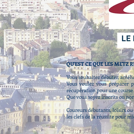
QU'EST CE QUE LES METZ 
Vous souhaitez débuter, améli
Vous voulez vous préparer 
récupération pour une course ?
Que vous soyez inscrits ou no
Coureurs débutants, loisirs ou
les clefs de la réussite pour mi