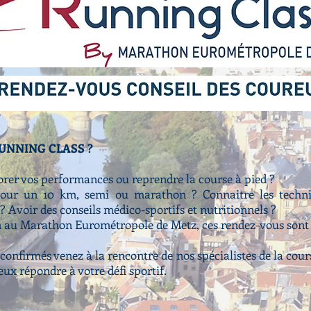
RUNNING CLASS ?
orer vos performances ou reprendre la course à pied ?
pour un 10 km, semi ou marathon ? Connaitre les techni
 Avoir des conseils médico-sportifs et nutritionnels ?
n au Marathon Eurométropole de Metz, ces rendez-vous sont 
 confirmés venez à la rencontre de nos spécialistes de la cou
eux répondre à votre défi sportif.