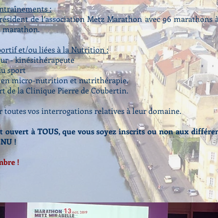
entraînements :
résident de l’association Metz Marathon avec 96 marathons 
n marathon.
rtif et/ou liées à la Nutrition :
eur - kinésithérapeute
u sport
é en micro-nutrition et nutrithérapie.
rt de la Clinique Pierre de Coubertin.
r toutes vos interrogations relatives à leur domaine.
 ouvert à TOUS, que vous soyez inscrits ou non aux différe
ENU !
mbre !