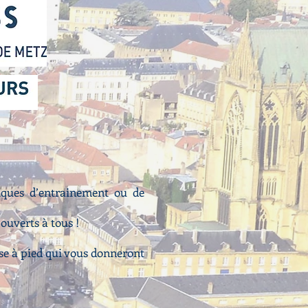
ques d’entrainement ou de
ouverts à tous !
rse à pied qui vous donneront