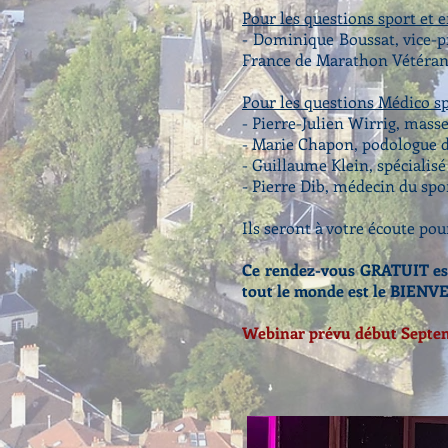
Pour les questions sport et 
- Dominique Boussat, vice-p
France de Marathon Vétéra
Pour les questions Médico spo
- Pierre-Julien Wirrig, mass
- Marie Chapon, podologue d
- Guillaume Klein, spécialis
- Pierre Dib, médecin du spo
Ils seront à votre écoute pou
Ce rendez-vous GRATUIT est
tout le monde est le BIENV
Webinar prévu début Septe